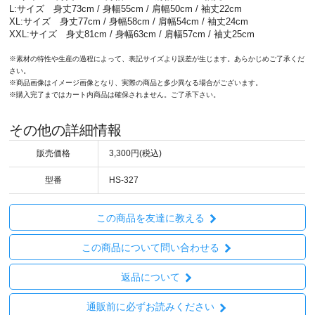
L:サイズ 身丈73cm / 身幅55cm / 肩幅50cm / 袖丈22cm
XL:サイズ 身丈77cm / 身幅58cm / 肩幅54cm / 袖丈24cm
XXL:サイズ 身丈81cm / 身幅63cm / 肩幅57cm / 袖丈25cm
※素材の特性や生産の過程によって、表記サイズより誤差が生じます。あらかじめご了承くだ
さい。
※商品画像はイメージ画像となり、実際の商品と多少異なる場合がございます。
※購入完了まではカート内商品は確保されません。ご了承下さい。
その他の詳細情報
販売価格
3,300円(税込)
型番
HS-327
この商品を友達に教える
この商品について問い合わせる
返品について
通販前に必ずお読みください