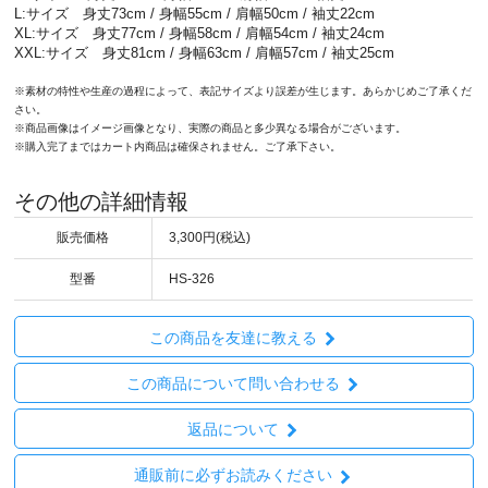
L:サイズ 身丈73cm / 身幅55cm / 肩幅50cm / 袖丈22cm
XL:サイズ 身丈77cm / 身幅58cm / 肩幅54cm / 袖丈24cm
XXL:サイズ 身丈81cm / 身幅63cm / 肩幅57cm / 袖丈25cm
※素材の特性や生産の過程によって、表記サイズより誤差が生じます。あらかじめご了承くだ
さい。
※商品画像はイメージ画像となり、実際の商品と多少異なる場合がございます。
※購入完了まではカート内商品は確保されません。ご了承下さい。
その他の詳細情報
販売価格
3,300円(税込)
型番
HS-326
この商品を友達に教える
この商品について問い合わせる
返品について
通販前に必ずお読みください